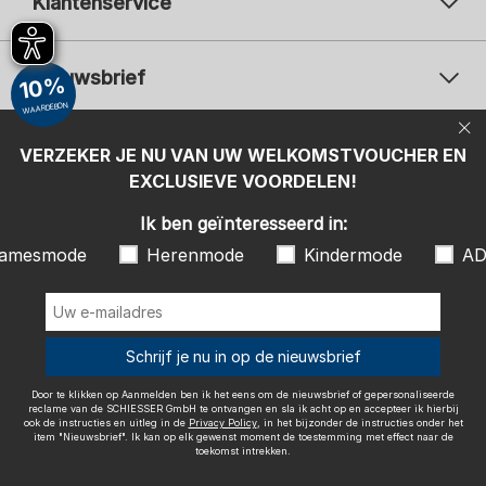
Klantenservice
Nieuwsbrief
10%
WAARDEBON
Uw e-mailadres
Uw 
Betaalwijzen
VERZEKER JE NU VAN UW WELKOMSTVOUCHER EN
Aanmelden
EXCLUSIEVE VOORDELEN!
Ik ben geïnteresseerd in:
Ik ben geïnteresseerd in:
Damesmode
Herenmode
Kindermode
amesmode
Herenmode
Kindermode
AD
ADIDAS
Door te klikken op Aanmelden ben ik het eens om de nieuwsbrief of
gepersonaliseerde reclame van de SCHIESSER GmbH te ontvangen en
sla ik acht op en accepteer ik hierbij ook de instructies en uitleg in de
Wij bezorgen met
Schrijf je nu in op de nieuwsbrief
Privacy Policy
, in het bijzonder de instructies onder het item
"Nieuwsbrief". Ik kan op elk gewenst moment de toestemming met
effect naar de toekomst intrekken.
Door te klikken op Aanmelden ben ik het eens om de nieuwsbrief of gepersonaliseerde
reclame van de SCHIESSER GmbH te ontvangen en sla ik acht op en accepteer ik hierbij
ook de instructies en uitleg in de
Privacy Policy
, in het bijzonder de instructies onder het
item "Nieuwsbrief". Ik kan op elk gewenst moment de toestemming met effect naar de
toekomst intrekken.