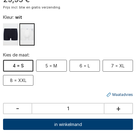
Prijs incl. btw en gratis verzending.
Kleur:
wit
Kies de maat:
4 = S
5 = M
6 = L
7 = XL
8 = XXL
Maatadvies
-
+
in winkelmand