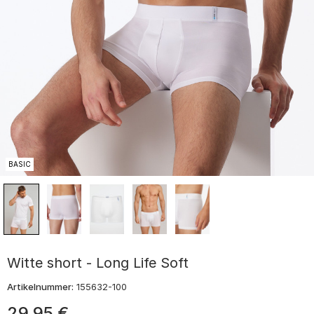
BASIC
Witte short - Long Life Soft
Artikelnummer:
155632-100
29
,
95
€