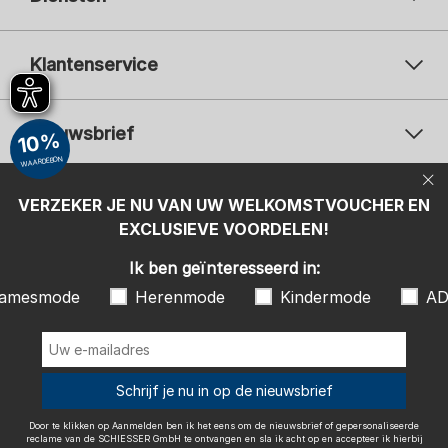
Klantenservice
Nieuwsbrief
10%
WAARDEBON
Uw e-mailadres
Uw 
Betaalwijzen
VERZEKER JE NU VAN UW WELKOMSTVOUCHER EN
Aanmelden
EXCLUSIEVE VOORDELEN!
Ik ben geïnteresseerd in:
Ik ben geïnteresseerd in:
Damesmode
Herenmode
Kindermode
amesmode
Herenmode
Kindermode
AD
ADIDAS
Door te klikken op Aanmelden ben ik het eens om de nieuwsbrief of
gepersonaliseerde reclame van de SCHIESSER GmbH te ontvangen en
sla ik acht op en accepteer ik hierbij ook de instructies en uitleg in de
Wij bezorgen met
Schrijf je nu in op de nieuwsbrief
Privacy Policy
, in het bijzonder de instructies onder het item
"Nieuwsbrief". Ik kan op elk gewenst moment de toestemming met
effect naar de toekomst intrekken.
Door te klikken op Aanmelden ben ik het eens om de nieuwsbrief of gepersonaliseerde
reclame van de SCHIESSER GmbH te ontvangen en sla ik acht op en accepteer ik hierbij