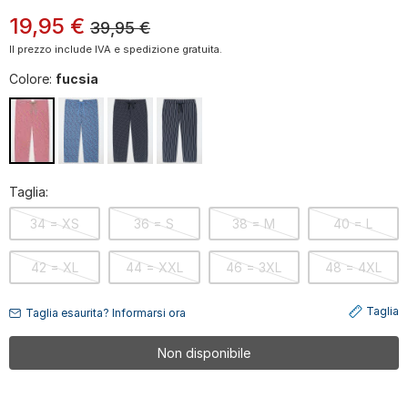
19
,
95
€
39,95
€
Il prezzo include IVA e spedizione gratuita.
Colore:
fucsia
Taglia:
34 = XS
36 = S
38 = M
40 = L
42 = XL
44 = XXL
46 = 3XL
48 = 4XL
Taglia
Taglia esaurita? Informarsi ora
Non disponibile