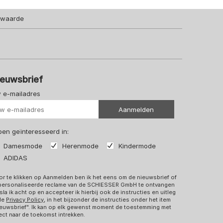
lwaarde
ieuwsbrief
 e-mailadres
Uw url
Aanmelden
 ben geïnteresseerd in:
Damesmode
Herenmode
Kindermode
ADIDAS
r te klikken op Aanmelden ben ik het eens om de nieuwsbrief of
personaliseerde reclame van de SCHIESSER GmbH te ontvangen
sla ik acht op en accepteer ik hierbij ook de instructies en uitleg
 de
Privacy Policy
, in het bijzonder de instructies onder het item
euwsbrief". Ik kan op elk gewenst moment de toestemming met
ect naar de toekomst intrekken.