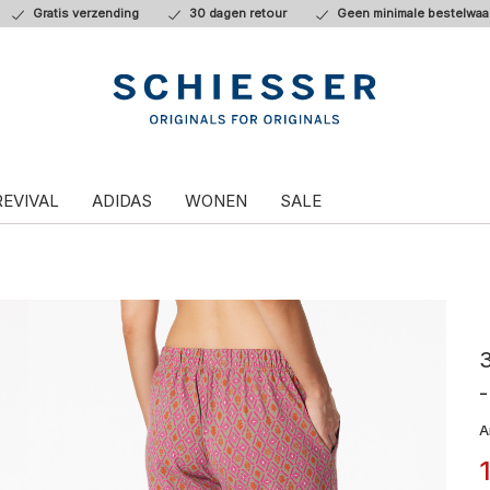
Gratis verzending
30 dagen retour
Geen minimale bestelwaa
REVIVAL
ADIDAS
WONEN
SALE
3
-
A