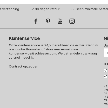
is verzending
30 dagen retour
Geen minimale beste
Klantenservice
N
Onze klantenservice is 24/7 bereikbaar via e-mail. Gebruik
Uw
ons
contactformulier
of stuur een e-mail naar
kundenservice@schiesser.com
. We behandelen uw vraag
zo snel mogelijk.
Ik
Contract opzeggen
Doo
ge
en 
in
"Ni
eff