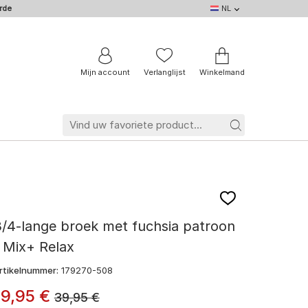
rde
NL
NL
DE
EN
IT
BE
FR
Mijn account
Verlanglijst
Winkelmand
/4-lange broek met fuchsia patroon
 Mix+ Relax
rtikelnummer:
179270-508
19
,
95
€
39,95
€