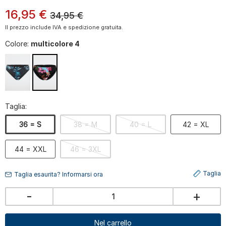
16
,
95
€
34,95
€
Il prezzo include IVA e spedizione gratuita.
Colore:
multicolore 4
Taglia:
36 = S
38 = M
40 = L
42 = XL
44 = XXL
46 = 3XL
Taglia
Taglia esaurita? Informarsi ora
-
+
Nel carrello