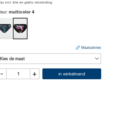
rijs incl. btw en gratis verzending.
leur:
multicolor 4
Maatadvies
Kies de maat
-
+
in winkelmand