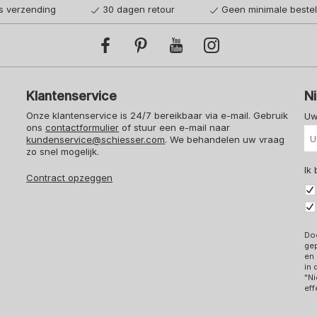
is verzending
30 dagen retour
Geen minimale beste
Klantenservice
N
Onze klantenservice is 24/7 bereikbaar via e-mail. Gebruik
Uw
ons
contactformulier
of stuur een e-mail naar
kundenservice@schiesser.com
. We behandelen uw vraag
zo snel mogelijk.
Ik
Contract opzeggen
Doo
ge
en 
in
"Ni
eff