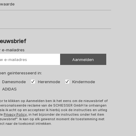
lwaarde
ieuwsbrief
 e-mailadres
Uw url
Aanmelden
 ben geïnteresseerd in:
Damesmode
Herenmode
Kindermode
ADIDAS
r te klikken op Aanmelden ben ik het eens om de nieuwsbrief of
personaliseerde reclame van de SCHIESSER GmbH te ontvangen
sla ik acht op en accepteer ik hierbij ook de instructies en uitleg
 de
Privacy Policy
, in het bijzonder de instructies onder het item
euwsbrief". Ik kan op elk gewenst moment de toestemming met
ect naar de toekomst intrekken.