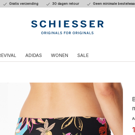
Gratis verzending
30 dagen retour
Geen minimale bestelwaa
REVIVAL
ADIDAS
WONEN
SALE
B
m
A