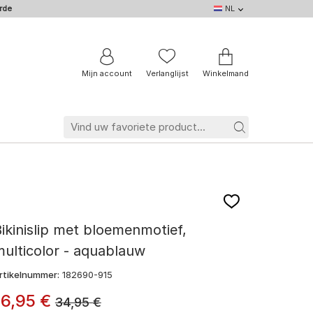
rde
NL
NL
DE
EN
IT
BE
FR
Mijn account
Verlanglijst
Winkelmand
ikinislip met bloemenmotief,
ulticolor - aquablauw
rtikelnummer:
182690-915
16
,
95
€
34,95
€