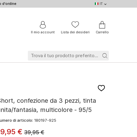
 d'ordine
IT
IT
DE
EN
NL
BE
FR
Il mio account
Lista dei desideri
Carrello
hort, confezione da 3 pezzi, tinta
nita/fantasia, multicolore - 95/5
umero di articolo:
180197-925
19
,
95
€
39,95
€