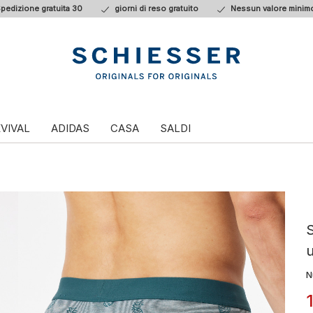
pedizione gratuita 30
giorni di reso gratuito
Nessun valore minimo
VIVAL
ADIDAS
CASA
SALDI
S
u
N