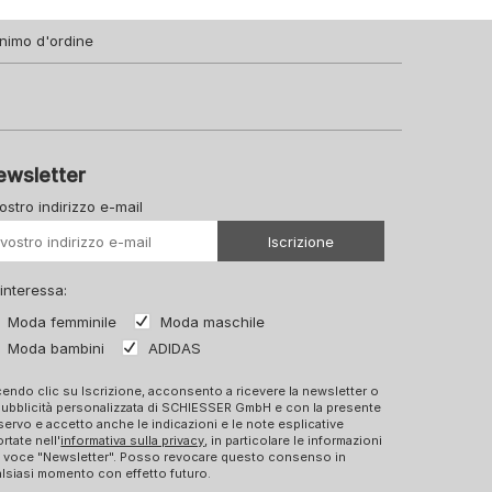
nimo d'ordine
ewsletter
vostro indirizzo e-mail
Il vostro Url
Iscrizione
 interessa:
Moda femminile
Moda maschile
Moda bambini
ADIDAS
endo clic su Iscrizione, acconsento a ricevere la newsletter o
pubblicità personalizzata di SCHIESSER GmbH e con la presente
ervo e accetto anche le indicazioni e le note esplicative
ortate nell'
informativa sulla privacy
, in particolare le informazioni
a voce "Newsletter". Posso revocare questo consenso in
lsiasi momento con effetto futuro.