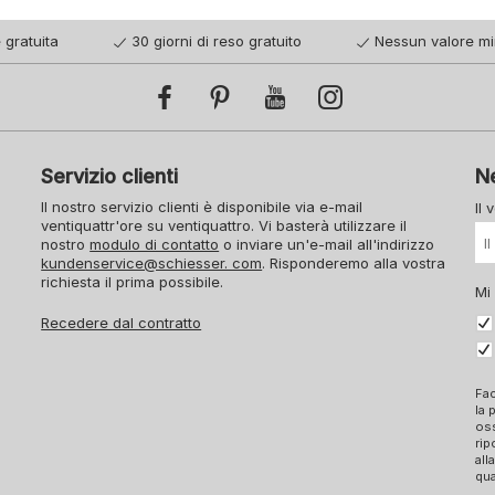
 gratuita
30 giorni di reso gratuito
Nessun valore mi
Servizio clienti
N
Il nostro servizio clienti è disponibile via e-mail
Il 
ventiquattr'ore su ventiquattro. Vi basterà utilizzare il
nostro
modulo di contatto
o inviare un'e-mail all'indirizzo
kundenservice@schiesser. com
. Risponderemo alla vostra
richiesta il prima possibile.
Mi
Recedere dal contratto
Fac
la 
oss
rip
all
qua