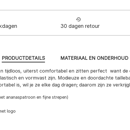
rkdagen
30 dagen retour
PRODUCTDETAILS
MATERIAAL EN ONDERHOUD
jn tijdloos, uiterst comfortabel en zitten perfect  want d
lastisch en vormvast zijn. Modieuze en doordachte tailleba
bel is, wil je ze elke dag dragen; daarom zijn ze verkrijg
met ananaspatroon en fijne strepen)
met logo