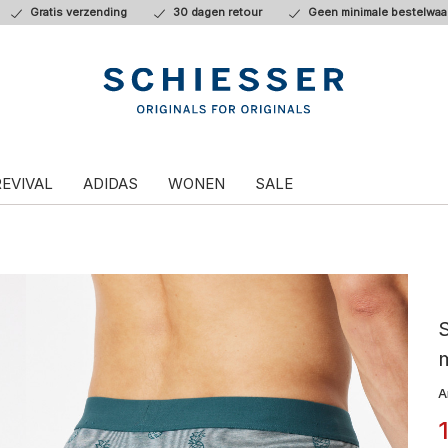
Gratis verzending
30 dagen retour
Geen minimale bestelwaa
REVIVAL
ADIDAS
WONEN
SALE
S
m
A