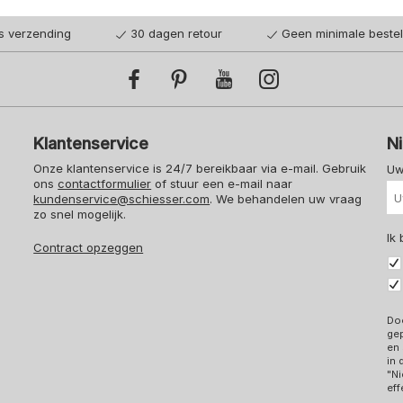
is verzending
30 dagen retour
Geen minimale beste
Klantenservice
N
Onze klantenservice is 24/7 bereikbaar via e-mail. Gebruik
Uw
ons
contactformulier
of stuur een e-mail naar
kundenservice@schiesser.com
. We behandelen uw vraag
zo snel mogelijk.
Ik
Contract opzeggen
Doo
ge
en 
in
"Ni
eff