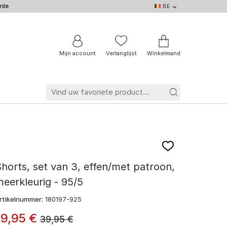
rde
BE
BE
DE
EN
IT
NL
FR
Mijn account
Verlanglijst
Winkelmand
horts, set van 3, effen/met patroon,
eerkleurig - 95/5
rtikelnummer:
180197-925
19
,
95
€
39,95
€