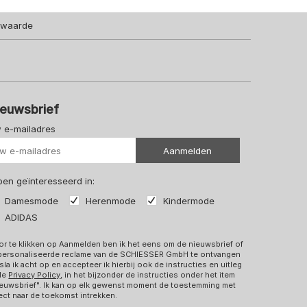
lwaarde
ieuwsbrief
 e-mailadres
Uw url
Aanmelden
 ben geïnteresseerd in:
Damesmode
Herenmode
Kindermode
ADIDAS
r te klikken op Aanmelden ben ik het eens om de nieuwsbrief of
personaliseerde reclame van de SCHIESSER GmbH te ontvangen
sla ik acht op en accepteer ik hierbij ook de instructies en uitleg
 de
Privacy Policy
, in het bijzonder de instructies onder het item
euwsbrief". Ik kan op elk gewenst moment de toestemming met
ect naar de toekomst intrekken.