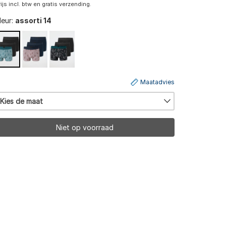
rijs incl. btw en gratis verzending.
leur:
assorti 14
Maatadvies
Kies de maat
Niet op voorraad