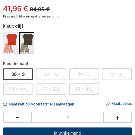
41
,
95
€
84,95
€
Prijs incl. btw en gratis verzending.
Kleur:
olijf
Kies de maat:
36 = S
38 = M
40 = L
42 = XL
44 = XXL
46 = 3XL
48 = 4XL
Maatadvies
Maat niet op voorraad? Nu aanvragen
-
+
in winkelmand