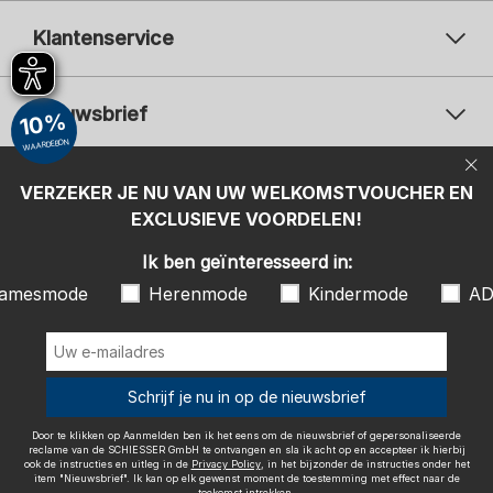
Klantenservice
Nieuwsbrief
10%
WAARDEBON
Uw e-mailadres
Uw 
Betaalwijzen
VERZEKER JE NU VAN UW WELKOMSTVOUCHER EN
Aanmelden
EXCLUSIEVE VOORDELEN!
Ik ben geïnteresseerd in:
Ik ben geïnteresseerd in:
Damesmode
Herenmode
Kindermode
amesmode
Herenmode
Kindermode
AD
ADIDAS
Door te klikken op Aanmelden ben ik het eens om de nieuwsbrief of
gepersonaliseerde reclame van de SCHIESSER GmbH te ontvangen en
sla ik acht op en accepteer ik hierbij ook de instructies en uitleg in de
Wij bezorgen met
Schrijf je nu in op de nieuwsbrief
Privacy Policy
, in het bijzonder de instructies onder het item
"Nieuwsbrief". Ik kan op elk gewenst moment de toestemming met
effect naar de toekomst intrekken.
Door te klikken op Aanmelden ben ik het eens om de nieuwsbrief of gepersonaliseerde
reclame van de SCHIESSER GmbH te ontvangen en sla ik acht op en accepteer ik hierbij
ook de instructies en uitleg in de
Privacy Policy
, in het bijzonder de instructies onder het
item "Nieuwsbrief". Ik kan op elk gewenst moment de toestemming met effect naar de
toekomst intrekken.