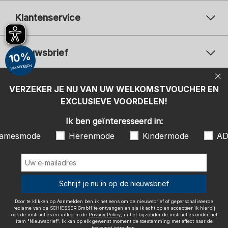
Klantenservice
Nieuwsbrief
10%
WAARDEBON
Uw e-mailadres
Uw 
Betaalwijzen
VERZEKER JE NU VAN UW WELKOMSTVOUCHER EN
Aanmelden
EXCLUSIEVE VOORDELEN!
Ik ben geïnteresseerd in:
Ik ben geïnteresseerd in:
Damesmode
Herenmode
Kindermode
amesmode
Herenmode
Kindermode
AD
ADIDAS
Door te klikken op Aanmelden ben ik het eens om de nieuwsbrief of
gepersonaliseerde reclame van de SCHIESSER GmbH te ontvangen en
sla ik acht op en accepteer ik hierbij ook de instructies en uitleg in de
Wij bezorgen met
Schrijf je nu in op de nieuwsbrief
Privacy Policy
, in het bijzonder de instructies onder het item
"Nieuwsbrief". Ik kan op elk gewenst moment de toestemming met
effect naar de toekomst intrekken.
Door te klikken op Aanmelden ben ik het eens om de nieuwsbrief of gepersonaliseerde
reclame van de SCHIESSER GmbH te ontvangen en sla ik acht op en accepteer ik hierbij
ook de instructies en uitleg in de
Privacy Policy
, in het bijzonder de instructies onder het
item "Nieuwsbrief". Ik kan op elk gewenst moment de toestemming met effect naar de
toekomst intrekken.