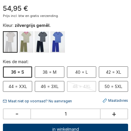
54
,
95
€
Prijs incl. btw en gratis verzending.
Kleur:
zilvergrijs gemêl.
Kies de maat:
36 = S
38 = M
40 = L
42 = XL
44 = XXL
46 = 3XL
48 = 4XL
50 = 5XL
Maatadvies
Maat niet op voorraad? Nu aanvragen
-
+
in winkelmand