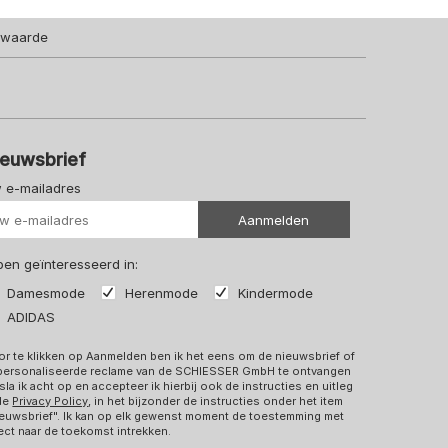
lwaarde
ieuwsbrief
 e-mailadres
Uw url
Aanmelden
 ben geïnteresseerd in:
Damesmode
Herenmode
Kindermode
ADIDAS
r te klikken op Aanmelden ben ik het eens om de nieuwsbrief of
personaliseerde reclame van de SCHIESSER GmbH te ontvangen
sla ik acht op en accepteer ik hierbij ook de instructies en uitleg
 de
Privacy Policy
, in het bijzonder de instructies onder het item
euwsbrief". Ik kan op elk gewenst moment de toestemming met
ect naar de toekomst intrekken.