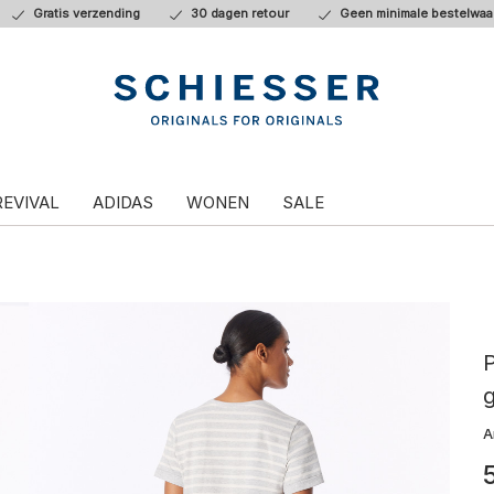
Gratis verzending
30 dagen retour
Geen minimale bestelwaa
REVIVAL
ADIDAS
WONEN
SALE
P
g
A