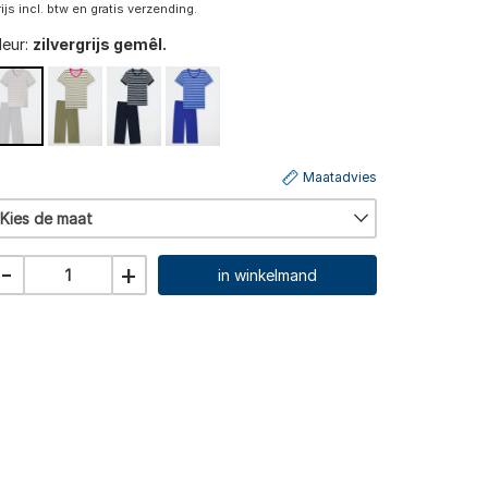
rijs incl. btw en gratis verzending.
leur:
zilvergrijs gemêl.
Maatadvies
Kies de maat
-
+
in winkelmand