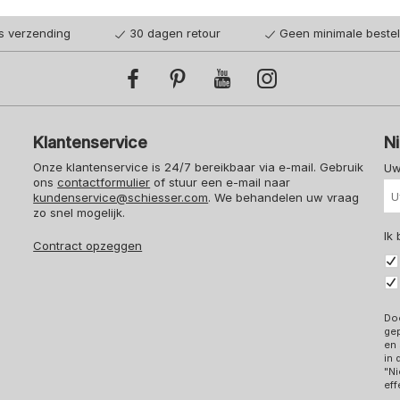
is verzending
30 dagen retour
Geen minimale beste
Klantenservice
N
Onze klantenservice is 24/7 bereikbaar via e-mail. Gebruik
Uw
ons
contactformulier
of stuur een e-mail naar
kundenservice@schiesser.com
. We behandelen uw vraag
zo snel mogelijk.
Ik
Contract opzeggen
Doo
ge
en 
in
"Ni
eff