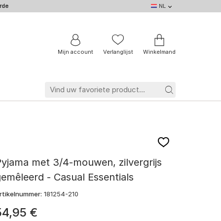
rde
NL
NL
DE
EN
IT
BE
FR
Mijn account
Verlanglijst
Winkelmand
yjama met 3/4-mouwen, zilvergrijs
emêleerd - Casual Essentials
rtikelnummer:
181254-210
54
,
95
€