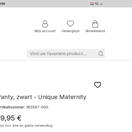
rde
NL
NL
DE
EN
IT
BE
FR
Mijn account
Verlanglijst
Winkelmand
anty, zwart - Unique Maternity
rtikelnummer:
183567-000
19
,
95
€
rijs incl. btw en gratis verzending.