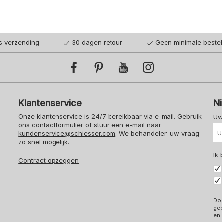
is verzending
30 dagen retour
Geen minimale beste
Klantenservice
N
Onze klantenservice is 24/7 bereikbaar via e-mail. Gebruik
Uw
ons
contactformulier
of stuur een e-mail naar
kundenservice@schiesser.com
. We behandelen uw vraag
zo snel mogelijk.
Ik
Contract opzeggen
Doo
ge
en 