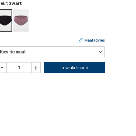
leur:
zwart
Maatadvies
Kies de maat
-
+
in winkelmand