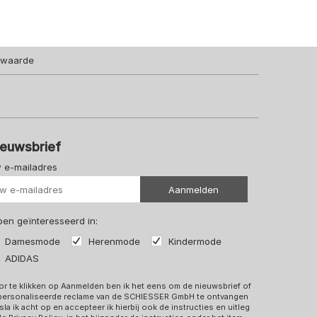
lwaarde
ieuwsbrief
 e-mailadres
Uw url
Aanmelden
 ben geïnteresseerd in:
Damesmode
Herenmode
Kindermode
ADIDAS
r te klikken op Aanmelden ben ik het eens om de nieuwsbrief of
personaliseerde reclame van de SCHIESSER GmbH te ontvangen
sla ik acht op en accepteer ik hierbij ook de instructies en uitleg