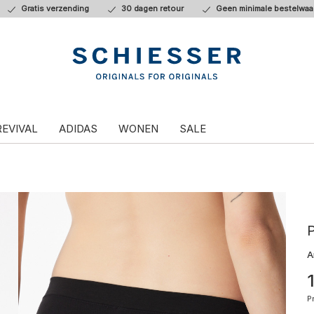
Gratis verzending
30 dagen retour
Geen minimale bestelwaa
REVIVAL
ADIDAS
WONEN
SALE
P
A
P