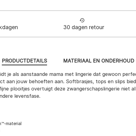
rkdagen
30 dagen retour
PRODUCTDETAILS
MATERIAAL EN ONDERHOUD
t je als aanstaande mama met lingerie dat gewoon perfect
fect aan jouw behoeften aan. Softbrasjes, tops en slips bie
 fijne plooitjes overtuigt deze zwangerschapslingerie niet
ondere levensfase.
h™-material
d