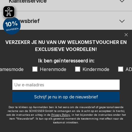
Klantenservice
Nieuwsbrief
10%
WAARDEBON
Uw e-mailadres
Uw 
Betaalwijzen
VERZEKER JE NU VAN UW WELKOMSTVOUCHER EN
Aanmelden
EXCLUSIEVE VOORDELEN!
Ik ben geïnteresseerd in:
Ik ben geïnteresseerd in:
Damesmode
Herenmode
Kindermode
amesmode
Herenmode
Kindermode
AD
ADIDAS
Door te klikken op Aanmelden ben ik het eens om de nieuwsbrief of
gepersonaliseerde reclame van de SCHIESSER GmbH te ontvangen en
sla ik acht op en accepteer ik hierbij ook de instructies en uitleg in de
Wij bezorgen met
Schrijf je nu in op de nieuwsbrief
Privacy Policy
, in het bijzonder de instructies onder het item
"Nieuwsbrief". Ik kan op elk gewenst moment de toestemming met
effect naar de toekomst intrekken.
Door te klikken op Aanmelden ben ik het eens om de nieuwsbrief of gepersonaliseerde
reclame van de SCHIESSER GmbH te ontvangen en sla ik acht op en accepteer ik hierbij
ook de instructies en uitleg in de
Privacy Policy
, in het bijzonder de instructies onder het
item "Nieuwsbrief". Ik kan op elk gewenst moment de toestemming met effect naar de
toekomst intrekken.