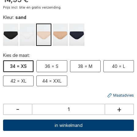
Prijs incl. btw en gratis verzending.
Kleur:
sand
Kies de maat:
34 = XS
36 = S
38 = M
40 = L
42 = XL
44 = XXL
Maatadvies
-
+
in winkelmand