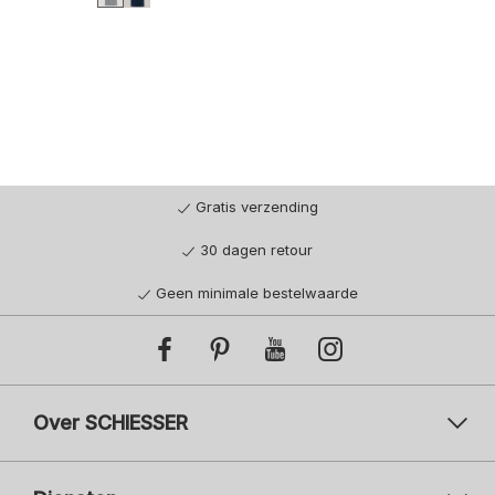
44/46
48/50
52/54
56/58
Gratis verzending
30 dagen retour
Geen minimale bestelwaarde
Over SCHIESSER