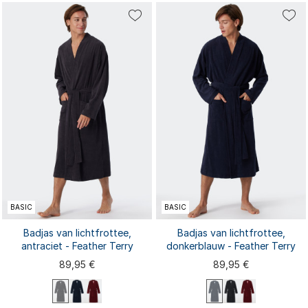
44/46
44/46
48/50
52/54
56/58
48/50
52/54
56/58
BASIC
BASIC
Badjas van lichtfrottee,
Badjas van lichtfrottee,
antraciet - Feather Terry
donkerblauw - Feather Terry
89,95 €
89,95 €