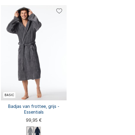
44/46
48/50
56/58
44/46
48/50
52/54
56/58
52/54
BASIC
Badjas van frottee, grijs -
Essentials
99,95 €