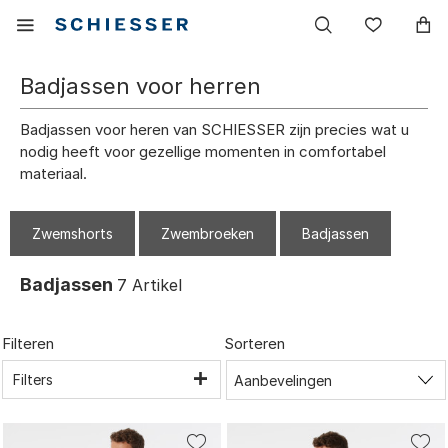
Hoofdnavigatie
Mobiel
Verlang
menu
tonen
Badjassen voor herren
Badjassen voor heren van SCHIESSER zijn precies wat u
nodig heeft voor gezellige momenten in comfortabel
materiaal.
Zwemshorts
Zwembroeken
Badjassen
Badjassen
7
Artikel
Filteren
Sorteren
Filters