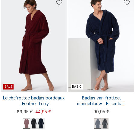
44/46
48/50
52/54
56/58
48/50
52/54
56/58
44/46
SALE
BASIC
Leichtfrottee badjas bordeaux
Badjas van frottee,
- Feather Terry
marineblauw - Essentials
89,95 €
44,95 €
99,95 €