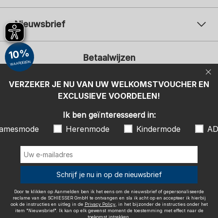
Nieuwsbrief
Uw e-mailadres
Uw 
10%
Betaalwijzen
Aanmelden
WAARDEBON
Ik ben geïnteresseerd in:
VERZEKER JE NU VAN UW WELKOMSTVOUCHER EN
EXCLUSIEVE VOORDELEN!
Damesmode
Herenmode
Kindermode
ADIDAS
Ik ben geïnteresseerd in:
Door te klikken op Aanmelden ben ik het eens om de nieuwsbrief of
amesmode
Herenmode
Kindermode
AD
gepersonaliseerde reclame van de SCHIESSER GmbH te ontvangen en
sla ik acht op en accepteer ik hierbij ook de instructies en uitleg in de
Wij bezorgen met
Privacy Policy
, in het bijzonder de instructies onder het item
"Nieuwsbrief". Ik kan op elk gewenst moment de toestemming met
effect naar de toekomst intrekken.
Schrijf je nu in op de nieuwsbrief
Door te klikken op Aanmelden ben ik het eens om de nieuwsbrief of gepersonaliseerde
reclame van de SCHIESSER GmbH te ontvangen en sla ik acht op en accepteer ik hierbij
ook de instructies en uitleg in de
Privacy Policy
, in het bijzonder de instructies onder het
item "Nieuwsbrief". Ik kan op elk gewenst moment de toestemming met effect naar de
Colofon
Algemene voorwaarden
Herroepingsrecht
toekomst intrekken.