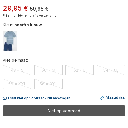
29
,
95
€
59,95
€
Prijs incl. btw en gratis verzending.
Kleur:
pacific blauw
Kies de maat:
48 = S
50 = M
52 = L
54 = XL
56 = XXL
58 = 3XL
Maatadvies
Maat niet op voorraad? Nu aanvragen
Niet op voorraad