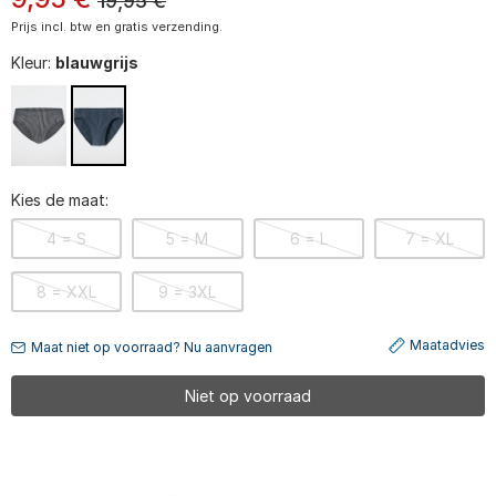
19,95
€
Prijs incl. btw en gratis verzending.
Kleur:
blauwgrijs
Kies de maat:
4 = S
5 = M
6 = L
7 = XL
8 = XXL
9 = 3XL
Maatadvies
Maat niet op voorraad? Nu aanvragen
Niet op voorraad