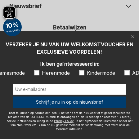
Nieuwsbrief
Uw e-mailadres
Uw 
10%
Betaalwijzen
Aanmelden
WAARDEBON
Ik ben geïnteresseerd in:
VERZEKER JE NU VAN UW WELKOMSTVOUCHER EN
EXCLUSIEVE VOORDELEN!
Damesmode
Herenmode
Kindermode
ADIDAS
Ik ben geïnteresseerd in:
Door te klikken op Aanmelden ben ik het eens om de nieuwsbrief of
amesmode
Herenmode
Kindermode
AD
gepersonaliseerde reclame van de SCHIESSER GmbH te ontvangen en
sla ik acht op en accepteer ik hierbij ook de instructies en uitleg in de
Wij bezorgen met
Privacy Policy
, in het bijzonder de instructies onder het item
"Nieuwsbrief". Ik kan op elk gewenst moment de toestemming met
effect naar de toekomst intrekken.
Schrijf je nu in op de nieuwsbrief
Door te klikken op Aanmelden ben ik het eens om de nieuwsbrief of gepersonaliseerde
reclame van de SCHIESSER GmbH te ontvangen en sla ik acht op en accepteer ik hierbij
ook de instructies en uitleg in de
Privacy Policy
, in het bijzonder de instructies onder het
item "Nieuwsbrief". Ik kan op elk gewenst moment de toestemming met effect naar de
Colofon
Algemene voorwaarden
Herroepingsrecht
toekomst intrekken.
Gegevensbescherming / Privacybeleid
Accessibility