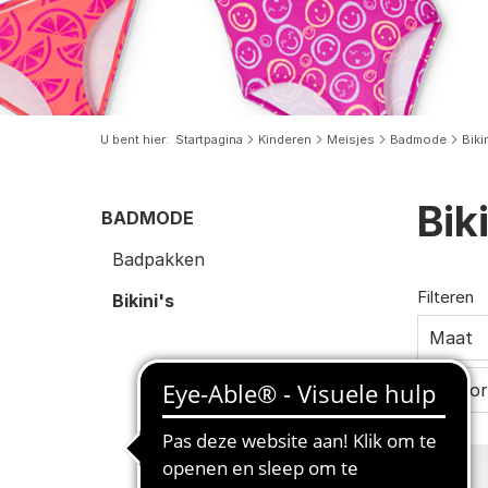
U bent hier
Startpagina
Kinderen
Meisjes
Badmode
Biki
Bik
BADMODE
Badpakken
Filteren
Bikini's
Maat
Pasvo