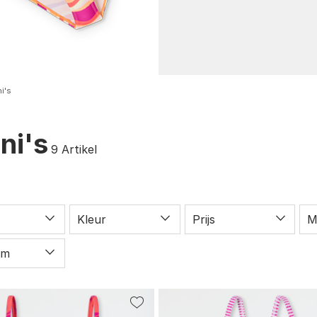
ni's
ini's
9
Artikel
Kleur
Prijs
M
rm