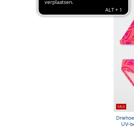
SALE
Driehoe
UV-be