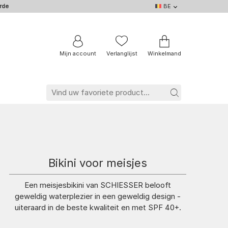
rde
BE
BE
DE
EN
IT
NL
FR
Mijn account
Verlanglijst
Winkelmand
Bikini voor meisjes
Een meisjesbikini van SCHIESSER belooft
geweldig waterplezier in een geweldig design -
uiteraard in de beste kwaliteit en met SPF 40+.