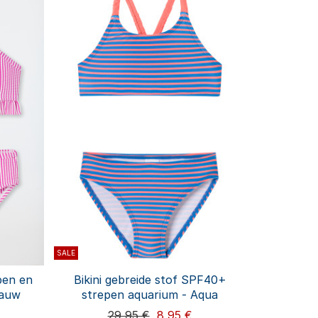
SALE
pen en
Bikini gebreide stof SPF40+
lauw
strepen aquarium - Aqua
29,95 €
8,95 €