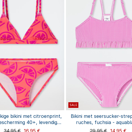
SALE
kige bikini met citroenprint,
Bikini met seersucker-stre
scherming 40+, levendig
ruches, fuchsia - aquab
rood - aquablauw
34,95 €
16,95 €
29,95 €
14,95 €