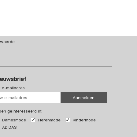
92
98
104
116
128
140
lwaarde
ieuwsbrief
 e-mailadres
Uw url
Aanmelden
 ben geïnteresseerd in:
Damesmode
Herenmode
Kindermode
ADIDAS