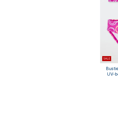
SALE
Bustie
UV-be