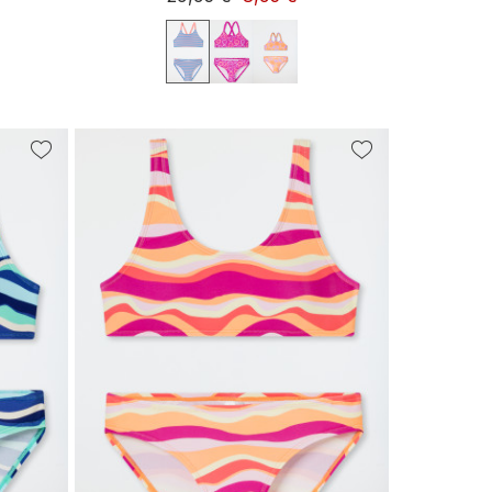
92
98
140
104
116
128
140