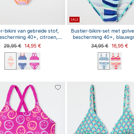
SALE
r-bikini van gebreide stof,
Bustier-bikini-set met golv
scherming 40+, citroen,
bescherming 40+, blauwg
rzikoranje - aquablauw
aquablauw
29,95 €
14,95 €
34,95 €
16,95 €
98
104
116
128
140
152
164
140
176