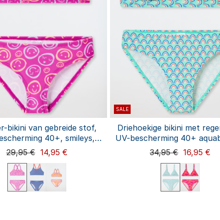
SALE
r-bikini van gebreide stof,
Driehoekige bikini met reg
scherming 40+, smileys,
UV-bescherming 40+ aquab
fuchsia - aquablauw
Aqua
29,95 €
14,95 €
34,95 €
16,95 €