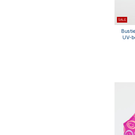
SALE
Bustie
UV-be
pe
92