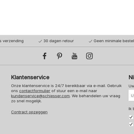
98
104
116
140
152
164
176
128
140
is verzending
30 dagen retour
Geen minimale beste
Klantenservice
N
Onze klantenservice is 24/7 bereikbaar via e-mail. Gebruik
Uw
ons
contactformulier
of stuur een e-mail naar
kundenservice@schiesser.com
. We behandelen uw vraag
zo snel mogelijk.
Ik
Contract opzeggen