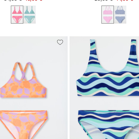
152
164
92
98
104
116
128
140
176