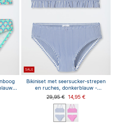
SALE
enboog
Bikiniset met seersucker-strepen
lauw -
en ruches, donkerblauw -
aquablauw
29,95 €
14,95 €