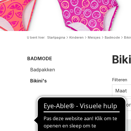
U bent hier
Startpagina
Kinderen
Meisjes
Badmode
Biki
Bik
BADMODE
Badpakken
Filteren
Bikini's
Maat
Pasvo