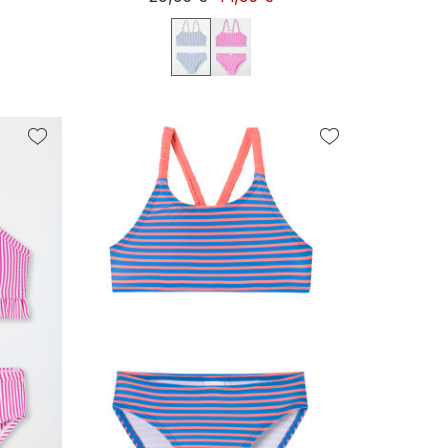
92
98
104
116
128
140