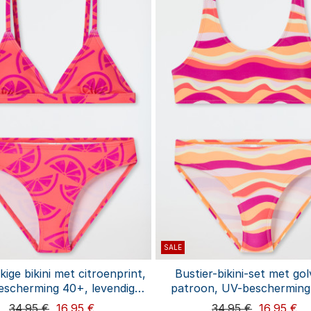
SALE
kige bikini met citroenprint,
Bustier-bikini-set met go
scherming 40+, levendig
patroon, UV-bescherming
rood - aquablauw
levendig rood - aquabl
34,95 €
16,95 €
34,95 €
16,95 €