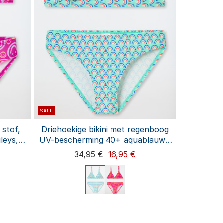
SALE
 stof,
Driehoekige bikini met regenboog
leys,
UV-bescherming 40+ aquablauw -
Aqua
34,95 €
16,95 €