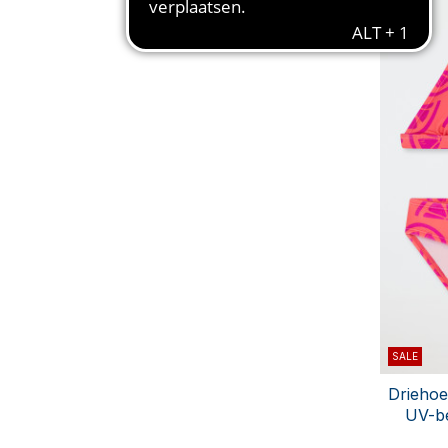
SALE
Driehoe
UV-be