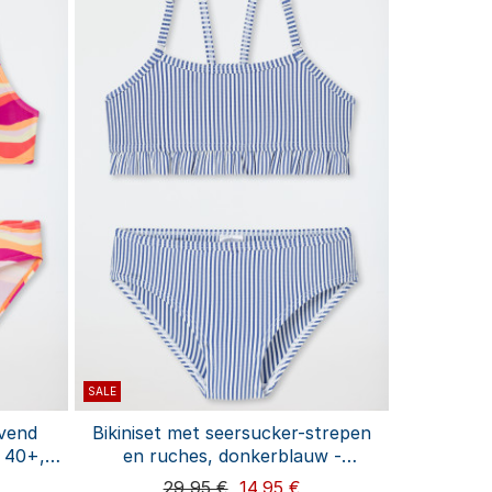
SALE
lvend
Bikiniset met seersucker-strepen
 40+,
en ruches, donkerblauw -
auw
aquablauw
29,95 €
14,95 €