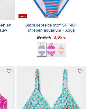
SALE
pen en
Bikini gebreide stof SPF40+
lauw
strepen aquarium - Aqua
29,95 €
8,95 €
92
98
140
104
116
128
140