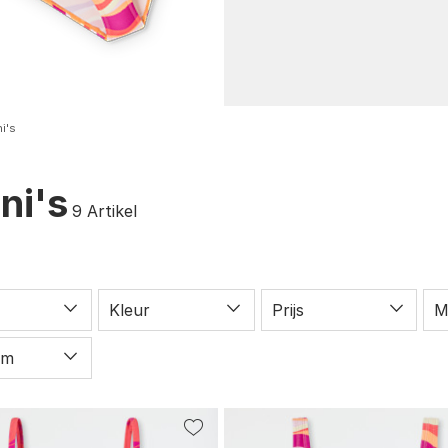
ni's
ini's
9
Artikel
Kleur
Prijs
M
rm