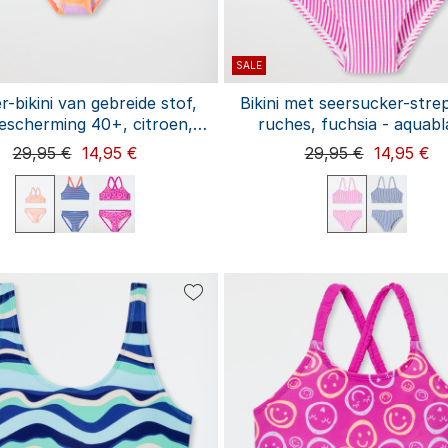
SALE
r-bikini van gebreide stof,
Bikini met seersucker-stre
scherming 40+, citroen,
ruches, fuchsia - aquab
rzikoranje - aquablauw
29,95 €
14,95 €
29,95 €
14,95 €
98
104
116
128
92
98
104
116
128
140