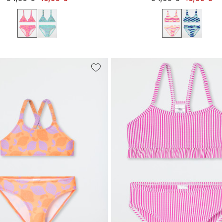
152
164
152
164
176
140
176
140