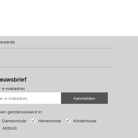
140
152
164
176
140
lwaarde
ieuwsbrief
 e-mailadres
Uw url
Aanmelden
 ben geïnteresseerd in:
Damesmode
Herenmode
Kindermode
ADIDAS