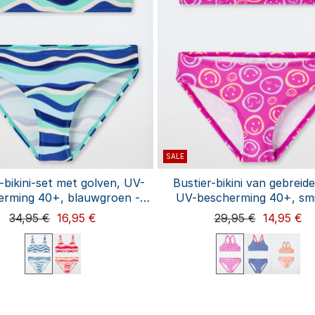
SALE
-bikini-set met golven, UV-
Bustier-bikini van gebreide
erming 40+, blauwgroen -
UV-bescherming 40+, smi
aquablauw
fuchsia - aquablauw
34,95 €
16,95 €
29,95 €
14,95 €