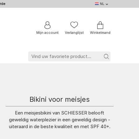
rde
NL
NL
DE
EN
IT
BE
FR
Mijn account
Verlanglijst
Winkelmand
Bikini voor meisjes
Een meisjesbikini van SCHIESSER belooft
geweldig waterplezier in een geweldig design -
uiteraard in de beste kwaliteit en met SPF 40+.