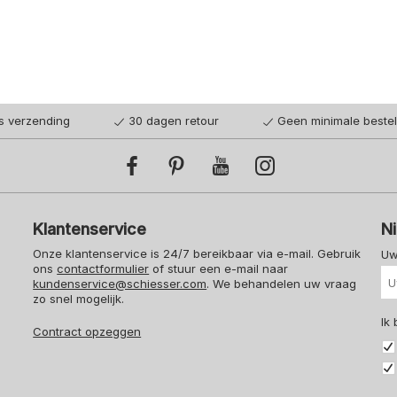
152
164
92
98
104
116
140
176
128
is verzending
30 dagen retour
Geen minimale beste
Klantenservice
N
Onze klantenservice is 24/7 bereikbaar via e-mail. Gebruik
Uw
ons
contactformulier
of stuur een e-mail naar
kundenservice@schiesser.com
. We behandelen uw vraag
zo snel mogelijk.
Ik
Contract opzeggen